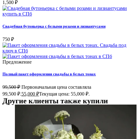
1,500
₽
Свадебная бутоньерка с белыми розами и лизиантусами
750
₽
Предложение
Полный пакет оформления свадьбы в белых тонах
99,500
₽
Первоначальная цена составляла
99,500 ₽.
55,000
₽
Текущая цена: 55,000 ₽.
Другие клиенты также купили