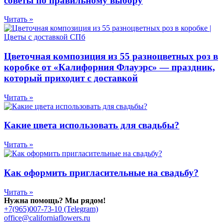
советы по правильному выбору
Читать »
Цветочная композиция из 55 разноцветных роз в
коробке от «Калифорния Флауэрс» — праздник,
который приходит с доставкой
Читать »
Какие цвета использовать для свадьбы?
Читать »
Как оформить пригласительные на свадьбу?
Читать »
Нужна помощь? Мы рядом!
+7(965)007-73-10 (Telegram)
office@californiaflowers.ru