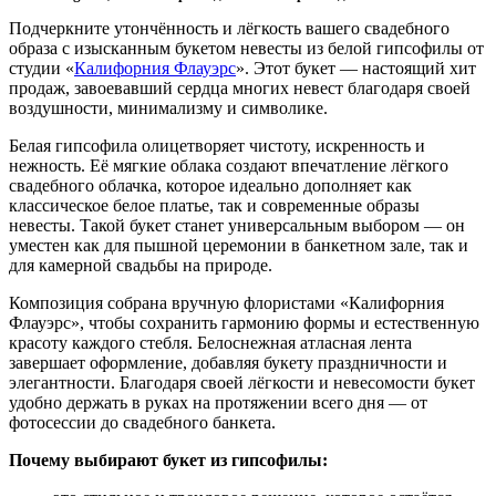
Подчеркните утончённость и лёгкость вашего свадебного
образа с изысканным букетом невесты из белой гипсофилы от
студии «
Калифорния Флауэрс
». Этот букет — настоящий хит
продаж, завоевавший сердца многих невест благодаря своей
воздушности, минимализму и символике.
Белая гипсофила олицетворяет чистоту, искренность и
нежность. Её мягкие облака создают впечатление лёгкого
свадебного облачка, которое идеально дополняет как
классическое белое платье, так и современные образы
невесты. Такой букет станет универсальным выбором — он
уместен как для пышной церемонии в банкетном зале, так и
для камерной свадьбы на природе.
Композиция собрана вручную флористами «Калифорния
Флауэрс», чтобы сохранить гармонию формы и естественную
красоту каждого стебля. Белоснежная атласная лента
завершает оформление, добавляя букету праздничности и
элегантности. Благодаря своей лёгкости и невесомости букет
удобно держать в руках на протяжении всего дня — от
фотосессии до свадебного банкета.
Почему выбирают букет из гипсофилы: