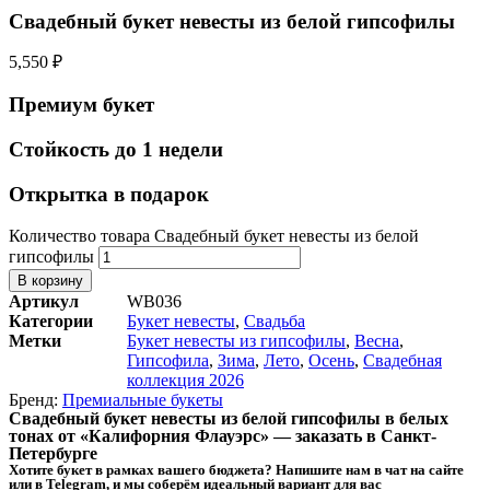
Свадебный букет невесты из белой гипсофилы
5,550
₽
Премиум букет
Стойкость до 1 недели
Открытка в подарок
Количество товара Свадебный букет невесты из белой
гипсофилы
В корзину
Артикул
WB036
Категории
Букет невесты
,
Свадьба
Метки
Букет невесты из гипсофилы
,
Весна
,
Гипсофила
,
Зима
,
Лето
,
Осень
,
Свадебная
коллекция 2026
Бренд:
Премиальные букеты
Свадебный букет невесты из белой гипсофилы в белых
тонах от «Калифорния Флауэрс» — заказать в Санкт-
Петербурге
Хотите букет в рамках вашего бюджета? Напишите нам в чат на сайте
или в Telegram, и мы соберём идеальный вариант для вас