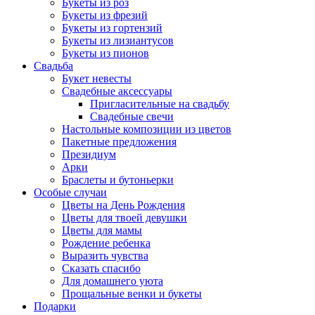
Букеты из роз
Букеты из фрезий
Букеты из гортензий
Букеты из лизиантусов
Букеты из пионов
Свадьба
Букет невесты
Свадебные аксессуары
Пригласительные на свадьбу
Свадебные свечи
Настольные композиции из цветов
Пакетные предложения
Президиум
Арки
Браслеты и бутоньерки
Особые случаи
Цветы на День Рождения
Цветы для твоей девушки
Цветы для мамы
Рождение ребенка
Выразить чувства
Сказать спасибо
Для домашнего уюта
Прощальные венки и букеты
Подарки