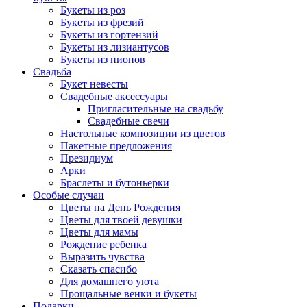
Букеты из роз
Букеты из фрезий
Букеты из гортензий
Букеты из лизиантусов
Букеты из пионов
Свадьба
Букет невесты
Свадебные аксессуары
Пригласительные на свадьбу
Свадебные свечи
Настольные композиции из цветов
Пакетные предложения
Президиум
Арки
Браслеты и бутоньерки
Особые случаи
Цветы на День Рождения
Цветы для твоей девушки
Цветы для мамы
Рождение ребенка
Выразить чувства
Сказать спасибо
Для домашнего уюта
Прощальные венки и букеты
Подарки