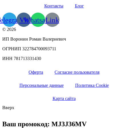
Контакты
Блог
elegram
Vk
Whatsapp
Link
© 2026
ИП Воронин Роман Валериевич
ОГРНИП 322784700093711
ИНН 781713331430
Оферта
Согласие пользователя
Персональные данные
Политика Cookie
Карта сайта
Вверх
Ваш промокод: MJ3J36MV