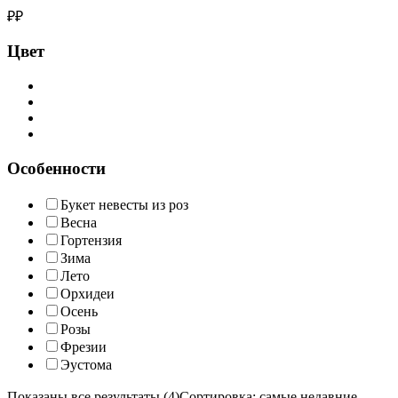
₽
₽
Цвет
Особенности
Букет невесты из роз
Весна
Гортензия
Зима
Лето
Орхидеи
Осень
Розы
Фрезии
Эустома
Показаны все результаты (4)
Сортировка: самые недавние